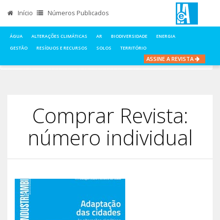
Início
Números Publicados
ÁGUA
ALTERAÇÕES CLIMÁTICAS
AR
BIODIVERSIDADE
ENERGIA
GESTÃO
RESÍDUOS E RECURSOS
SOLOS
TERRITÓRIO
ASSINE A REVISTA
INÍCIO
COMPRAR REVISTA, NÚMERO INDIVIDUAL
Comprar Revista:
número individual