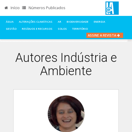
Início
Números Publicados
ÁGUA
ALTERAÇÕES CLIMÁTICAS
AR
BIODIVERSIDADE
ENERGIA
GESTÃO
RESÍDUOS E RECURSOS
SOLOS
TERRITÓRIO
ASSINE A REVISTA
INÍCIO
AUTORES
Autores Indústria e
Ambiente