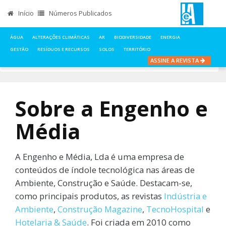
Início
Números Publicados
ÁGUA
ALTERAÇÕES CLIMÁTICAS
AR
BIODIVERSIDADE
ENERGIA
GESTÃO
RESÍDUOS E RECURSOS
SOLOS
TERRITÓRIO
ASSINE A REVISTA
INÍCIO
SOBRE NÓS
EDITORA
Sobre a Engenho e
Média
A Engenho e Média, Lda é uma empresa de
conteúdos de índole tecnológica nas áreas de
Ambiente, Construção e Saúde. Destacam-se,
como principais produtos, as revistas
Indústria e
Ambiente
,
Construção Magazine
,
TecnoHospital
e
Hotelaria & Saúde
. Foi criada em 2010 como