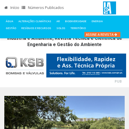
Início
Números Publicados
ÁGUA
ALTERAÇÕES CLIMÁTICAS
AR
BIODIVERSIDADE
ENERGIA
GESTÃO
RESÍDUOS E RECURSOS
SOLOS
TERRITÓRIO
ASSINE A REVISTA
Indústria e Ambiente, Revista Técnica e Científica de
Engenharia e Gestão do Ambiente
PUB