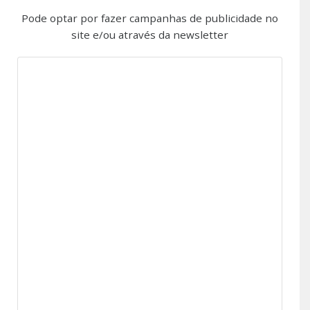
Pode optar por fazer campanhas de publicidade no
site e/ou através da newsletter
Publicidade no Site
Pode optar pela homepage ou por uma categoria
específica.
Categorias
:
Água, Alterações climáticas, Ar, Gestão, Energia,
Resíduos, Solos.