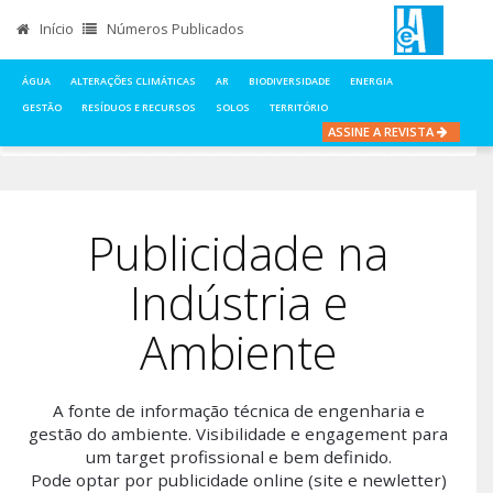
Início
Números Publicados
ÁGUA
ALTERAÇÕES CLIMÁTICAS
AR
BIODIVERSIDADE
ENERGIA
GESTÃO
RESÍDUOS E RECURSOS
SOLOS
TERRITÓRIO
ASSINE A REVISTA
INÍCIO
SOBRE REVISTA
PUBLICIDADE
Publicidade na
Indústria e
Ambiente
A fonte de informação técnica de engenharia e
gestão do ambiente. Visibilidade e engagement para
um target profissional e bem definido.
Pode optar por publicidade online (site e newletter)