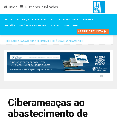
Início
Números Publicados
ÁGUA
ALTERAÇÕES CLIMÁTICAS
AR
BIODIVERSIDADE
ENERGIA
GESTÃO
RESÍDUOS E RECURSOS
SOLOS
TERRITÓRIO
ASSINE A REVISTA
INÍCIO
NOTÍCIAS
ÁGUA
CIBERAMEAÇAS AO ABASTECIMENTO DE ÁGUA E SANEAMENTO
PUB
Ciberameaças ao
abastecimento de