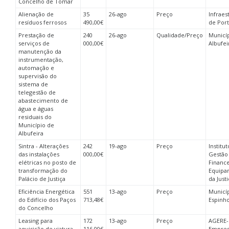
Concelho de Tomar
Alienação de
35
26-ago
Preço
Infraes
resíduos ferrosos
490,00€
de Port
Prestação de
240
26-ago
Qualidade/Preço
Municí
serviços de
000,00€
Albufei
manutenção da
instrumentação,
automação e
supervisão do
sistema de
telegestão de
abastecimento de
água e águas
residuais do
Município de
Albufeira
Sintra - Alterações
242
19-ago
Preço
Institu
das instalações
000,00€
Gestão
elétricas no posto de
Finance
transformação do
Equipa
Palácio de Justiça
da Justi
Eficiência Energética
551
13-ago
Preço
Municí
do Edifício dos Paços
713,48€
Espinh
do Concelho
Leasing para
172
13-ago
Preço
AGERE-
aquisição de viatura
116,00€
Empres