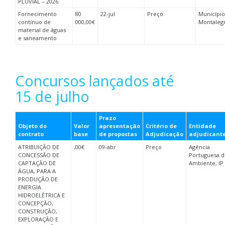
PLUVIAL – 2026
Fornecimento
80
22-jul
Preço
Município
contínuo de
000,00€
Montaleg
material de águas
e saneamento
Concursos lançados até
15 de julho
Prazo
Objeto do
Valor
apresentação
Critério de
Entidade
contrato
base
de propostas
Adjudicação
adjudicant
ATRIBUIÇÃO DE
,00€
09-abr
Preço
Agência
CONCESSÃO DE
Portuguesa d
CAPTAÇÃO DE
Ambiente, IP
ÁGUA, PARA A
PRODUÇÃO DE
ENERGIA
HIDROELÉTRICA E
CONCEPÇÃO,
CONSTRUÇÃO,
EXPLORAÇÃO E