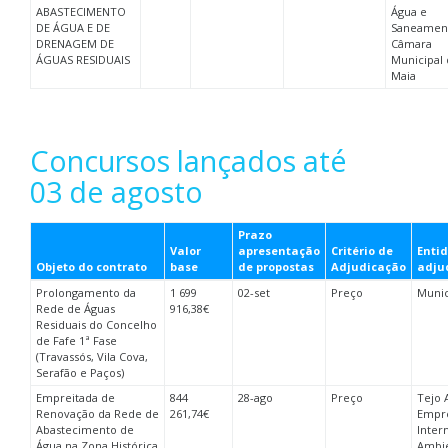
ABASTECIMENTO
Água e
DE ÁGUA E DE
Saneamen
DRENAGEM DE
Câmara
ÁGUAS RESIDUAIS
Municipal 
Maia
Concursos lançados até
03 de agosto
Prazo
Valor
apresentação
Critério de
Enti
Objeto do contrato
base
de propostas
Adjudicação
adju
Prolongamento da
1 699
02-set
Preço
Munic
Rede de Águas
916,38€
Residuais do Concelho
de Fafe 1ª Fase
(Travassós, Vila Cova,
Serafão e Paços)
Empreitada de
844
28-ago
Preço
Tejo 
Renovação da Rede de
261,74€
Empr
Abastecimento de
Inter
Água na Zona Histórica
Ambi