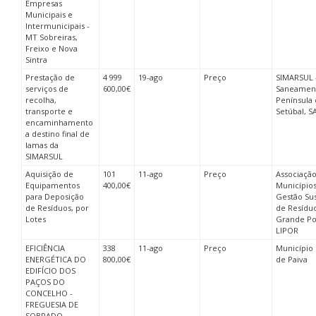
Empresas
Municipais e
Intermunicipais -
MT Sobreiras,
Freixo e Nova
Sintra
Prestação de
4 999
19-ago
Preço
SIMARSUL 
serviços de
600,00€
Saneamen
recolha,
Península
transporte e
Setúbal, S
encaminhamento
a destino final de
lamas da
SIMARSUL
Aquisição de
101
11-ago
Preço
Associaçã
Equipamentos
400,00€
Municípios
para Deposição
Gestão Su
de Resíduos, por
de Resídu
Lotes
Grande Po
LIPOR
EFICIÊNCIA
338
11-ago
Preço
Município 
ENERGÉTICA DO
800,00€
de Paiva
EDIFÍCIO DOS
PAÇOS DO
CONCELHO -
FREGUESIA DE
SOBRADO