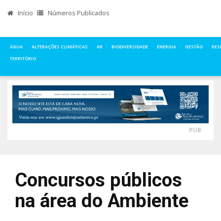
Início
Números Publicados
ÁGUA
ALTERAÇÕES CLIMÁTICAS
AR
BIODIVERSIDADE
ENERGIA
GESTÃO
RES
TERRITÓRIO
INÍCIO
NOTÍCIAS
ÁGUA
CONCURSOS PÚBLICOS NA ÁREA DO AMBIENTE
PUB
Concursos públicos
na área do Ambiente