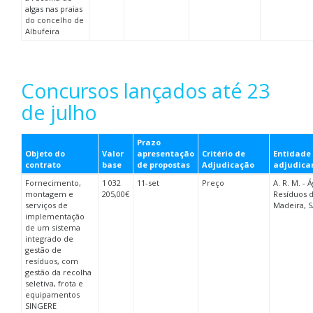
algas nas praias
do concelho de
Albufeira
Concursos lançados até 23
de julho
Prazo
Objeto do
Valor
apresentação
Critério de
Entidade
contrato
base
de propostas
Adjudicação
adjudica
Fornecimento,
1 032
11-set
Preço
A. R. M. - 
montagem e
205,00€
Resíduos 
serviços de
Madeira, 
implementação
de um sistema
integrado de
gestão de
resíduos, com
gestão da recolha
seletiva, frota e
equipamentos
SINGERE