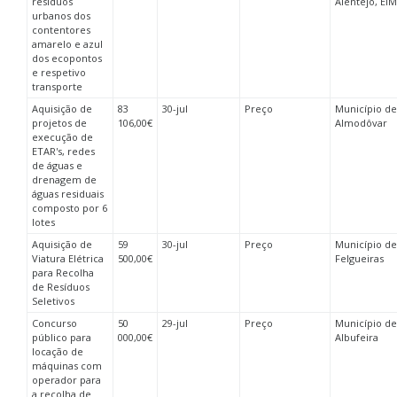
resíduos
Alentejo, EIM
urbanos dos
contentores
amarelo e azul
dos ecopontos
e respetivo
transporte
Aquisição de
83
30-jul
Preço
Município de
projetos de
106,00€
Almodôvar
execução de
ETAR's, redes
de águas e
drenagem de
águas residuais
composto por 6
lotes
Aquisição de
59
30-jul
Preço
Município de
Viatura Elétrica
500,00€
Felgueiras
para Recolha
de Resíduos
Seletivos
Concurso
50
29-jul
Preço
Município de
público para
000,00€
Albufeira
locação de
máquinas com
operador para
a recolha de