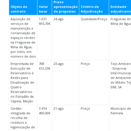
Prazo
Objeto do
Valor
apresentação
Critério de
Entidade
contrato
base
de propostas
Adjudicação
adjudicant
Aquisição de
1 031
24-ago
Qualidade/Preço
Freguesia de
serviços de
905,70€
Mina de Águ
manutenção e
conservação de
espaços verdes
na Freguesia de
Mina de Água,
por lotes, em
número de dois
Empreitada de
708
23-ago
Preço
Tejo Ambien
Execução de
612,33€
- Empresa
Reservatório e
Intermunicip
Redes para
de Ambiente
Desativação de
do Médio Tej
Quatro
EIM, SA
Reservatórios
no Estradão da
Capela, Mação
Gestão
3 414
21-ago
Preço
Município de
integrada de
400,00€
Palmela
recolha de
resíduos e
higienização de