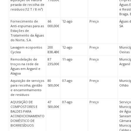
pesada de recolha de
Águas E
resíduos (12 T / 8 m³)
e Resí
Braga,
Fornecimento de
66
12-ago
Preço
Águas d
Anti-espumas para as
000,00€
SA
Estações de
Tratamento da Águas
do Norte, S.A
Lavagem ecopontos
200
12-ago
Preço
Municí
Cyclea
838,48€
Oeiras
Remodelação de
87
11-ago
Preço
Municí
troços na rede de
235,00€
Arganil
Águas em Arganil e
Alagoa
Aquisição de serviços
80
07-ago
Preço
Municí
para recolha, gestão
500,00€
Olhão
e encaminhamento
de resíduos
AQUISIÇÃO DE
47
07-ago
Preço
Serviço
COMPOSTORES E
500,00€
Municip
BALDES PARA
de Águ
ACONDICIONAMENTO
Saneam
DOMÉSTICO DE
Câmar
BIORRESÍDUOS
Municip
Caldas 