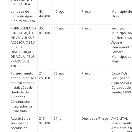
ENERGÉTICA
Limpeza de
44
10-ago
Preço
Município de
Linha de Água -
445,00€
Elvas
Ribeira do Cêto
FORNECIMENTO
350
04-ago
Preço
Serviços
E INSTALAÇÃO
000,00€
Municipaliza
DE VÁLVULAS E
de Eletricida
ACESSÓRIOS NA
Água e
REDE DE
Saneamento
DISTRIBUIÇÃO
Câmara
DE ÁGUA, PELO
Municipal da
PRAZO DE 2
Maia
ANOS
Fornecimento
21
02-ago
Preço
Basto Vida -
contínuo de gás
650,83€
Serviços de
natural para as
Ação Social e
instalações da
Cuidados de
Unidade de
Saúde, CIPRL
Cuidados
Continuados
Integrados da
Basto Vida
Aquisição de
215
31-jul
Qualidade/Preço
AMBILITAL -
serviços de
990,00€
Investimento
recolha de
Ambientais 