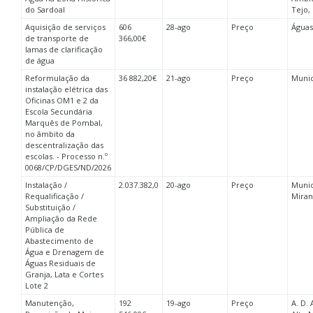
do Sardoal
Tejo,
Aquisição de serviços
606
28-ago
Preço
Águas
de transporte de
366,00€
lamas de clarificação
de água
Reformulação da
36 882,20€
21-ago
Preço
Munic
instalação elétrica das
Oficinas OM1 e 2 da
Escola Secundária
Marquês de Pombal,
no âmbito da
descentralização das
escolas. - Processo n.º
0068/CP/DGES/ND/2026
Instalação /
2.037.382,0
20-ago
Preço
Munic
Requalificação /
Miran
Substituição /
Ampliação da Rede
Pública de
Abastecimento de
Água e Drenagem de
Águas Residuais de
Granja, Lata e Cortes
Lote 2
Manutenção,
192
19-ago
Preço
A. D. 