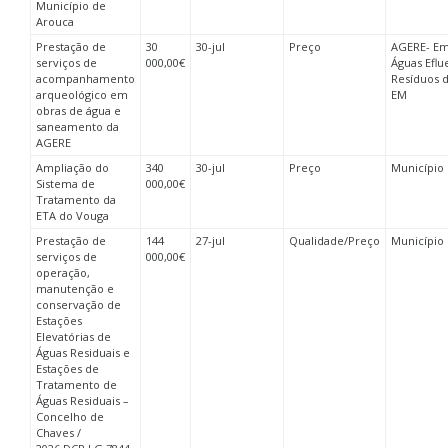
Município de
Arouca
Prestação de
30
30-jul
Preço
AGERE- Em
serviços de
000,00€
Águas Eflu
acompanhamento
Resíduos d
arqueológico em
EM
obras de água e
saneamento da
AGERE
Ampliação do
340
30-jul
Preço
Município 
Sistema de
000,00€
Tratamento da
ETA do Vouga
Prestação de
144
27-jul
Qualidade/Preço
Município
serviços de
000,00€
operação,
manutenção e
conservação de
Estações
Elevatórias de
Águas Residuais e
Estações de
Tratamento de
Águas Residuais –
Concelho de
Chaves /