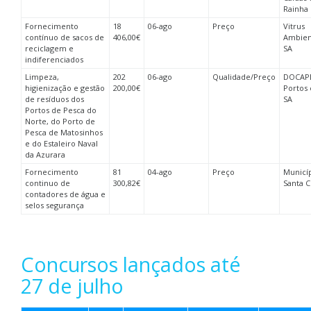
Rainha
Fornecimento
18
06-ago
Preço
Vitrus
contínuo de sacos de
406,00€
Ambien
reciclagem e
SA
indiferenciados
Limpeza,
202
06-ago
Qualidade/Preço
DOCAPE
higienização e gestão
200,00€
Portos 
de resíduos dos
SA
Portos de Pesca do
Norte, do Porto de
Pesca de Matosinhos
e do Estaleiro Naval
da Azurara
Fornecimento
81
04-ago
Preço
Municí
continuo de
300,82€
Santa C
contadores de água e
selos segurança
Concursos lançados até
27 de julho