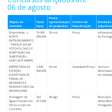
06 de agosto
Prazo
Objeto do
Valor
apresentação
Critério de
Entidade
contrato
base
de propostas
Adjudicação
adjudica
Empreitada - L.
10 000
29-out
Preço
Infraestru
NORTE -
000,00€
de Portuga
ENTRONCAMENTO
- PARQUE SOLAR
FOTOVOLTAICO E
ADAPTAÇÃO DA
SUBESTAÇÃO -
FASE1 (ATÉ 9MWP)
EMPREITADA DE
2 840
04-set
Qualidade/Preço
Serviços
ESTAÇÃO
000,00€
Municipal
ELEVATÓRIA DE
de Setúbal
PINHAL DE
NEGREIROS E
RESERVATÓRIO DA
BASSAQUEIRA
Drenagem de
202
28-ago
Preço
Município
Águas Pluviais em
817,06€
Santa Mart
Vários Locais do
Penaguião
Concelho