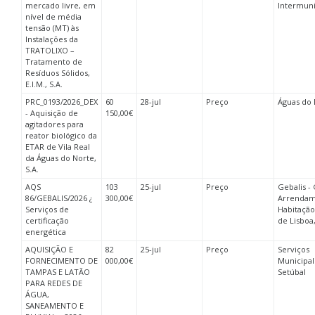
mercado livre, em
Intermuni
nível de média
tensão (MT) às
Instalações da
TRATOLIXO –
Tratamento de
Resíduos Sólidos,
E.I.M., S.A.
PRC_0193/2026_DEX
60
28-jul
Preço
Águas do 
- Aquisição de
150,00€
agitadores para
reator biológico da
ETAR de Vila Real
da Águas do Norte,
S.A.
AQS
103
25-jul
Preço
Gebalis -
86/GEBALIS/2026 ¿
300,00€
Arrendam
Serviços de
Habitação
certificação
de Lisboa
energética
AQUISIÇÃO E
82
25-jul
Preço
Serviços
FORNECIMENTO DE
000,00€
Municipal
TAMPAS E LATÃO
Setúbal
PARA REDES DE
ÁGUA,
SANEAMENTO E