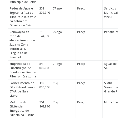
Município de Leiria
Redes de Água e
208
07-ago
Preço
Serviços
Esgoto na Rua do
202,94€
Municipal
Tilheiro e Rua Vale
Viseu
da Cabra em
Oliveira de Baixo
Renovação da
61
05-ago
Preço
Penafiel 
rede de
644,30€
abastecimento de
água na Zona
Industrial II,
Freguesia de
Penafiel
Empreitada de
84
01-ago
Preço
Águas de 
Substituição de
000,00€
SA
Conduta na Rua do
Ribeiro - Crestuma
Fornecimento de
180
31-jul
Preço
SIMDOUR
Gás Natural para a
000,00€
Saneamen
ETAR de Gaia
Grande Po
Litoral
Melhoria da
251
31-jul
Preço
Municípi
Eficiência
162,89€
Energética do
Edifício da Piscina