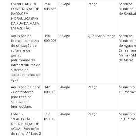
EMPREITADA DE
256
26-ago
Preço
Serviços
CONSTRUÇÃO DE
048,48€
Municipal
PASSAGEM
de Setúbal
HIDRÁULICA (PH)
DA RUA DA MATA,
EM AZEITÃO
Aquisição de
156
25-ago
Qualidade/Preço
Serviços
licença completa
000,00€
Municipal
de utilização de
de Águas 
software de
Saneamen
gestão
Mafra - S
patrimonial de
de Mafra
infraestruturas do
sistema de
abastecimento de
água
Aquisição de bens
142
20-ago
Preço
Município
- Contentores
000,00€
Guimarãe
para recolha
seletiva de
biorresíduos
Lote 1 -
512
20-ago
Preço
Município
""CAPTAÇÃO E
859,00€
Felgueiras
DISTRIBUIÇÃO DE
ÁGUA - Execução
de ramais"" Lote 2