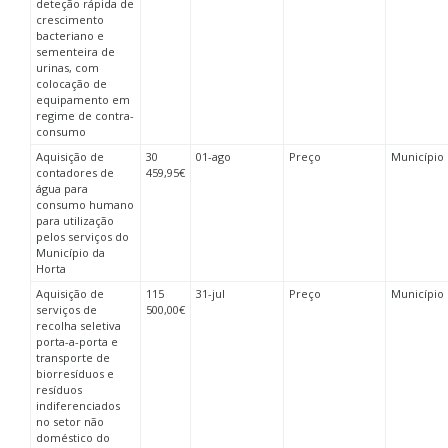
deteção rápida de
crescimento
bacteriano e
sementeira de
urinas, com
colocação de
equipamento em
regime de contra-
consumo
Aquisição de
30
01-ago
Preço
Município 
contadores de
459,95€
água para
consumo humano
para utilização
pelos serviços do
Município da
Horta
Aquisição de
115
31-jul
Preço
Município
serviços de
500,00€
recolha seletiva
porta-a-porta e
transporte de
biorresíduos e
resíduos
indiferenciados
no setor não
doméstico do