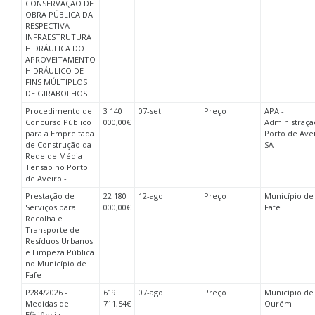
CONSERVAÇÃO DE
OBRA PÚBLICA DA
RESPECTIVA
INFRAESTRUTURA
HIDRÁULICA DO
APROVEITAMENTO
HIDRÁULICO DE
FINS MÚLTIPLOS
DE GIRABOLHOS
Procedimento de
3 140
07-set
Preço
APA -
Concurso Público
000,00€
Administraçã
para a Empreitada
Porto de Avei
de Construção da
SA
Rede de Média
Tensão no Porto
de Aveiro - I
Prestação de
22 180
12-ago
Preço
Município de
Serviços para
000,00€
Fafe
Recolha e
Transporte de
Resíduos Urbanos
e Limpeza Pública
no Município de
Fafe
P284/2026 -
619
07-ago
Preço
Município de
Medidas de
711,54€
Ourém
Eficiência