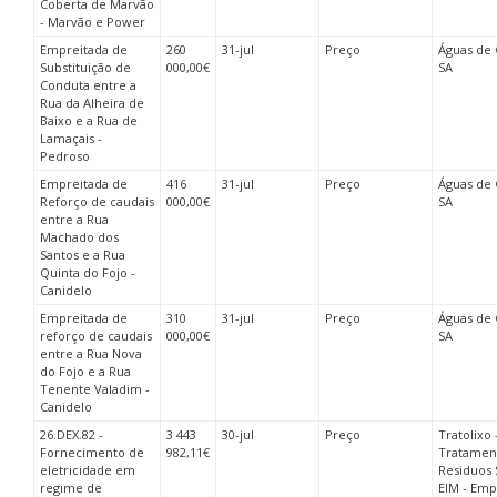
Coberta de Marvão
- Marvão e Power
Empreitada de
260
31-jul
Preço
Águas de 
Substituição de
000,00€
SA
Conduta entre a
Rua da Alheira de
Baixo e a Rua de
Lamaçais -
Pedroso
Empreitada de
416
31-jul
Preço
Águas de 
Reforço de caudais
000,00€
SA
entre a Rua
Machado dos
Santos e a Rua
Quinta do Fojo -
Canidelo
Empreitada de
310
31-jul
Preço
Águas de 
reforço de caudais
000,00€
SA
entre a Rua Nova
do Fojo e a Rua
Tenente Valadim -
Canidelo
26.DEX.82 -
3 443
30-jul
Preço
Tratolixo 
Fornecimento de
982,11€
Tratamen
eletricidade em
Residuos 
regime de
EIM - Emp