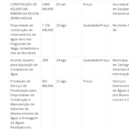
CONSTRUÇÃO DE
3 800
03-set
Preço
Secretaria
AÇUDES NA
000,00€
de Equipa
RIBEIRA DA ROCHA
Infraestru
SERRA DÁGUA
Empreitada de
1 156
25-ago
Qualidade/Preço
Nordeste A
construção de
650,00€
SA
reservatórios de
água sitos nas
freguesias de
Salga, Achadinha e
Vila de Nordeste
Acordo Quadro
,00€
24-ago
Qualidade/Preço
Municípia
para Aquisição de
de Cartogr
Contadores de
Sistemas 
Água
Informaçã
Prestação de
302
21-ago
Preço
Serviços
Serviço de
400,00€
Intermunic
Fiscalização para
de Águas 
Empreitadas de
dos Municí
Construção e
Loures e O
Manutenção de
Sistemas de
Abastecimento de
Água e Drenagem
de Águas
Residuais nos