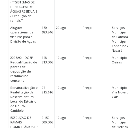
- ""SISTEMAS DE
DRENAGEM DE
ÁGUAS RESIDUAIS
- Execução de
ramais""
Aluguer
160
20-ago
Preço
Serviços
operacional de
683,84€
Municipal
viaturas para a
da Câmara
Divisão de Águas
Municipal
Concelho 
Nazaré
2026/90 - DGEP -
148
19-ago
Preço
Município
Requalificação de
713,00€
Oeiras
pontos de
deposição de
resíduos no
concelho
Renaturalização e
97
19-ago
Preço
Município
Reabilitação da
815,61€
Vila Nova 
Reserva Natural
Gaia
Local do Estuário
do Douro,
Canidelo
EXECUÇÃO DE
2 150
19-ago
Preço
Serviços
RAMAIS
000,00€
Municipal
DOMICILIÁRIOS DE
de Eletric