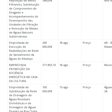
Reposição de Meios
546,00€
Alto 
Filtrantes, Substituição
de Componentes de
Desgaste e
Acompanhamento do
Desempenho das
Unidades de Filtração
e Remoção de Metais
de Águas Naturais
Subterrâneas
Empreitada de
200
18-ago
Preço
AR - 
Execução de
000,00€
Ribate
Reabilitações de Rede
de Saneamento da
Águas do Ribatejo
EMPREITADA:
371.893,10
18-ago
Preço
Munic
PROMOÇÃO DA
EFICIÊNCIA
ENERGÉTICA NA CASA
DA CULTURA
Empreitada de
100
13-ago
Preço
Águas
Substituição da Rede
000,00€
SA
de Drenagem de
Águas Residuais
Domésticas e de
Drenagem de Águas
Pluviais na Rua Clube