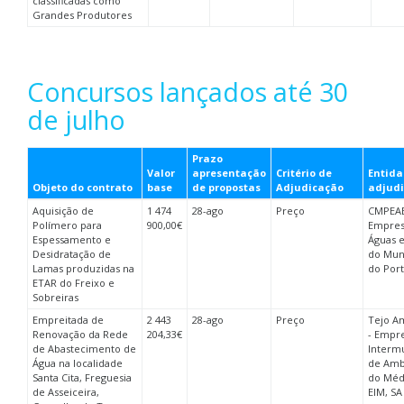
classificadas como
Grandes Produtores
Concursos lançados até 30
de julho
Prazo
Valor
apresentação
Critério de
Entid
Objeto do contrato
base
de propostas
Adjudicação
adjud
Aquisição de
1 474
28-ago
Preço
CMPEAE
Polímero para
900,00€
Empres
Espessamento e
Águas e
Desidratação de
do Mun
Lamas produzidas na
do Por
ETAR do Freixo e
Sobreiras
Empreitada de
2 443
28-ago
Preço
Tejo A
Renovação da Rede
204,33€
- Empr
de Abastecimento de
Intermu
Água na localidade
de Amb
Santa Cita, Freguesia
do Méd
de Asseiceira,
EIM, SA