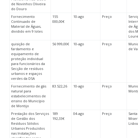
de Novinhos Oliveira
do Douro
Fornecimento
155
10-ago
Preço
Servi
Continuado de
000,00€
Inter
Material de Águas,
de Ág
dividido em 9 lotes
dos M
Loure
quisição de
56 999,00€
10-ago
Preço
Munic
fardamento e
de Va
equipamento de
proteção individual
para funcionários da
Secção de resíduos
urbanos e espaços
verdes da DSA
Fornecimento de gás
83.522,26
10-ago
Preço
Munic
natural para
Monti
estabelecimentos de
ensino do Município
de Montijo
Prestação dos Serviços
189
04-ago
Preço
Santa
de Gestão dos
192,33€
Miser
Resíduos Sólidos
Lisbo
Urbanos Produzidos
nas Instalações