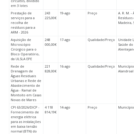
circuitos, dividido
em 3 lotes
Prestação de
243
19-ago
Preço
A. R. M. -
serviços para a
225,00€
Resíduos 
recolha de
Madeira, 
resíduos para a
ARM - 2026
Aquisição de
248
17-ago
Qualidade/Preço
Unidade L
Microscópio
000,00€
Saúde do 
Cirúrgico para o
Alentejan
Bloco Operatório,
da ULSLA EPE
Rede de
221
16-ago
Qualidade/Preço
Município
Drenagem de
828,00€
Alandroal
Águas Residuais
Urbanas e Rede de
Abastecimento de
Água - Ramal de
Montoito em Casas
Novas de Mares
CPI 63/2026/DICP -
4 118
14-ago
Preço
Município
Fornecimento de
814,19€
energia elétrica
para as instalações
em baixa tensão
normal (BTN) do