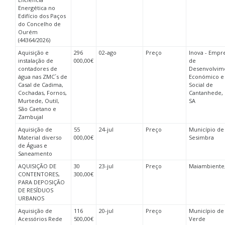
Energética no
Edifício dos Paços
do Concelho de
Ourém
(44364/2026)
Aquisição e
296
02-ago
Preço
Inova - Empr
instalação de
000,00€
de
contadores de
Desenvolvim
água nas ZMC´s de
Económico e
Casal de Cadima,
Social de
Cochadas, Fornos,
Cantanhede, 
Murtede, Outil,
SA
São Caetano e
Zambujal
Aquisição de
55
24-jul
Preço
Município de
Material diverso
000,00€
Sesimbra
de Águas e
Saneamento
AQUISIÇÃO DE
30
23-jul
Preço
Maiambiente
CONTENTORES,
300,00€
PARA DEPOSIÇÃO
DE RESÍDUOS
URBANOS
Aquisição de
116
20-jul
Preço
Município de 
Acessórios Rede
500,00€
Verde