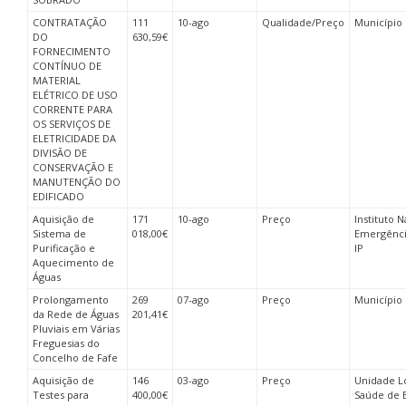
CONTRATAÇÃO
111
10-ago
Qualidade/Preço
Município
DO
630,59€
FORNECIMENTO
CONTÍNUO DE
MATERIAL
ELÉTRICO DE USO
CORRENTE PARA
OS SERVIÇOS DE
ELETRICIDADE DA
DIVISÃO DE
CONSERVAÇÃO E
MANUTENÇÃO DO
EDIFICADO
Aquisição de
171
10-ago
Preço
Instituto 
Sistema de
018,00€
Emergênci
Purificação e
IP
Aquecimento de
Águas
Prolongamento
269
07-ago
Preço
Município 
da Rede de Águas
201,41€
Pluviais em Várias
Freguesias do
Concelho de Fafe
Aquisição de
146
03-ago
Preço
Unidade L
Testes para
400,00€
Saúde de B