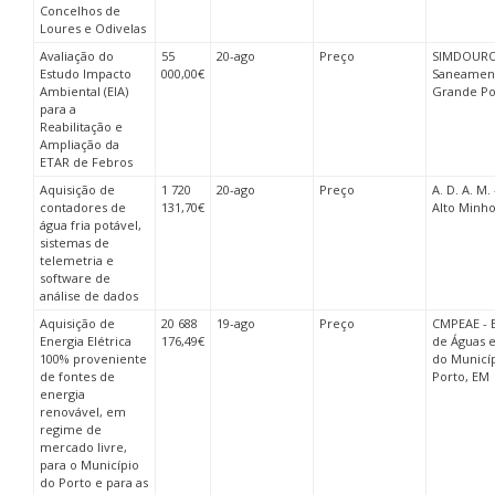
Concelhos de
Loures e Odivelas
Avaliação do
55
20-ago
Preço
SIMDOURO
Estudo Impacto
000,00€
Saneamen
Ambiental (EIA)
Grande Po
para a
Reabilitação e
Ampliação da
ETAR de Febros
Aquisição de
1 720
20-ago
Preço
A. D. A. M.
contadores de
131,70€
Alto Minho
água fria potável,
sistemas de
telemetria e
software de
análise de dados
Aquisição de
20 688
19-ago
Preço
CMPEAE - 
Energia Elétrica
176,49€
de Águas e
100% proveniente
do Municí
de fontes de
Porto, EM
energia
renovável, em
regime de
mercado livre,
para o Município
do Porto e para as