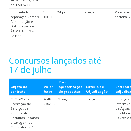
2026,DCP,I,G,7844
de 17-07-202
Empreitada
55
24-jul
Preço
Ministério
reparação Ramais
000,00€
Nacional -
Alimentação e
Distribuição de
Água GAT PM -
Azinheira
Concursos lançados até
17 de julho
Prazo
Objeto do
Valor
apresentação
Critério de
Entidad
contrato
base
de propostas
Adjudicação
adjudic
CP 31/2026 -
4 782
21-ago
Preço
Serviços
Prestação de
230,40€
Intermuni
Serviços de
de Águas 
Recolha de
dos Munic
Resíduos Urbanos
Loures e 
e Lavagem de
Contentores 7