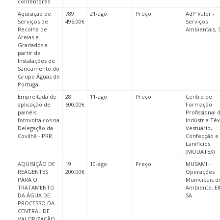
contentores
Aquisição de
789
21-ago
Preço
AdP Valor -
Serviços de
495,00€
Serviços
Recolha de
Ambientais, 
Areias e
Gradados a
partir de
Instalações de
Saneamento do
Grupo Águas de
Portugal
Empreitada de
28
11-ago
Preço
Centro de
aplicação de
500,00€
Formação
painéis
Profissional 
fotovoltaicos na
Indústria Têxt
Delegação da
Vestuário,
Covilhã - PRR
Confecção e
Lanifícios
(MODATEX)
AQUISIÇÃO DE
19
10-ago
Preço
MUSAMI -
REAGENTES
200,00€
Operações
PARA O
Municipais d
TRATAMENTO
Ambiente, EI
DA ÁGUA DE
SA
PROCESSO DA
CENTRAL DE
VALORIZAÇÃO