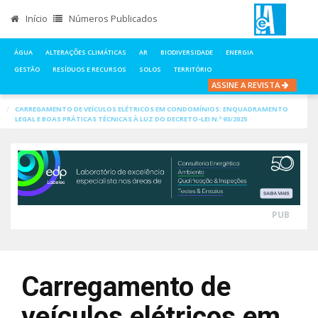
Início
Números Publicados
ÁGUA
ALTERAÇÕES CLIMÁTICAS
AR
BIODIVERSIDADE
ENERGIA
GESTÃO
RESÍDUOS E RECURSOS
SOLOS
TERRITÓRIO
ASSINE A REVISTA
INÍCIO
NOTÍCIAS
ENERGIA
CARREGAMENTO DE VEÍCULOS ELÉTRICOS EM CONDOMÍNIOS: ENQUADRAMENTO
LEGAL E BOAS PRÁTICAS TÉCNICAS À LUZ DO DECRETO-LEI N.º 93/2025
PUB
Carregamento de
veículos elétricos em