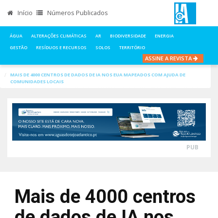
Início
Números Publicados
ÁGUA
ALTERAÇÕES CLIMÁTICAS
AR
BIODIVERSIDADE
ENERGIA
GESTÃO
RESÍDUOS E RECURSOS
SOLOS
TERRITÓRIO
ASSINE A REVISTA
INÍCIO
NOTÍCIAS
ÁGUA
MAIS DE 4000 CENTROS DE DADOS DE IA NOS EUA MAPEADOS COM AJUDA DE
COMUNIDADES LOCAIS
PUB
Mais de 4000 centros
de dados de IA nos