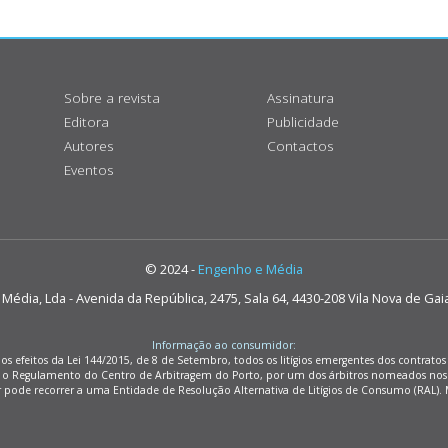
Sobre a revista
Assinatura
Editora
Publicidade
Autores
Contactos
Eventos
© 2024 -
Engenho e Média
édia, Lda - Avenida da República, 2475, Sala 64, 4430-208 Vila Nova de Gai
Informação ao consumidor:
os efeitos da Lei 144/2015, de 8 de Setembro, todos os litígios emergentes dos contrat
m o Regulamento do Centro de Arbitragem do Porto, por um dos árbitros nomeados nos
r pode recorrer a uma Entidade de Resolução Alternativa de Litígios de Consumo (RAL