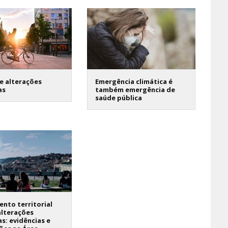
e alterações
Emergência climática é
as
também emergência de
saúde pública
nto territorial
alterações
as: evidências e