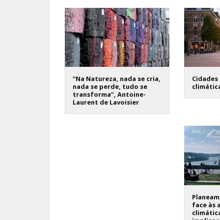
“Na Natureza, nada se cria,
Cidades 
nada se perde, tudo se
climátic
transforma”, Antoine-
Laurent de Lavoisier
Planeame
face às 
climátic