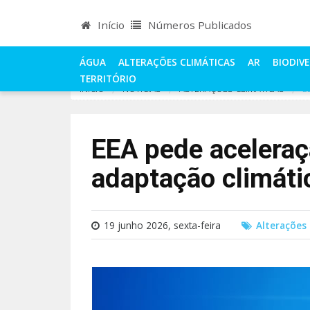
Início
Números Publicados
ÁGUA
ALTERAÇÕES CLIMÁTICAS
AR
BIODIV
TERRITÓRIO
INÍCIO
NOTÍCIAS
ALTERAÇÕES CLIMÁTICAS
E
EEA pede acelera
adaptação climáti
19 junho 2026, sexta-feira
Alterações 