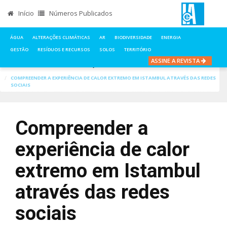
Início
Números Publicados
ÁGUA
ALTERAÇÕES CLIMÁTICAS
AR
BIODIVERSIDADE
ENERGIA
GESTÃO
RESÍDUOS E RECURSOS
SOLOS
TERRITÓRIO
ASSINE A REVISTA
INÍCIO
NOTÍCIAS
ALTERAÇÕES CLIMÁTICAS
COMPREENDER A EXPERIÊNCIA DE CALOR EXTREMO EM ISTAMBUL ATRAVÉS DAS REDES
SOCIAIS
Compreender a
experiência de calor
extremo em Istambul
através das redes
sociais