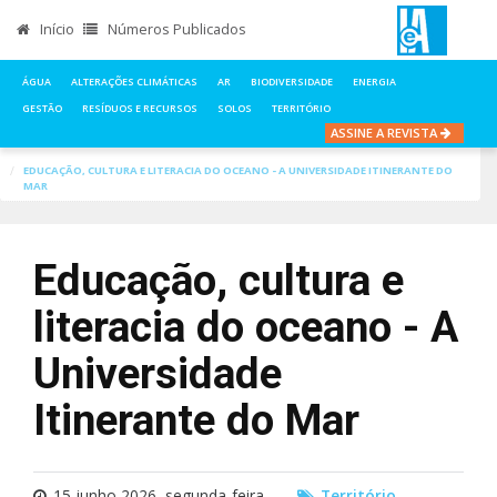
Início
Números Publicados
ÁGUA
ALTERAÇÕES CLIMÁTICAS
AR
BIODIVERSIDADE
ENERGIA
GESTÃO
RESÍDUOS E RECURSOS
SOLOS
TERRITÓRIO
ASSINE A REVISTA
INÍCIO
NOTÍCIAS
TERRITÓRIO
EDUCAÇÃO, CULTURA E LITERACIA DO OCEANO - A UNIVERSIDADE ITINERANTE DO
MAR
Educação, cultura e
literacia do oceano - A
Universidade
Itinerante do Mar
15 junho 2026, segunda-feira
Território