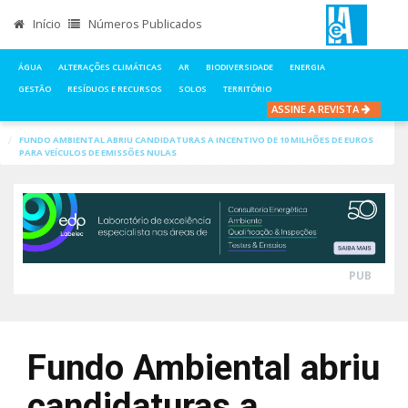
Início
Números Publicados
ÁGUA
ALTERAÇÕES CLIMÁTICAS
AR
BIODIVERSIDADE
ENERGIA
GESTÃO
RESÍDUOS E RECURSOS
SOLOS
TERRITÓRIO
ASSINE A REVISTA
INÍCIO
NOTÍCIAS
ENERGIA
FUNDO AMBIENTAL ABRIU CANDIDATURAS A INCENTIVO DE 10 MILHÕES DE EUROS
PARA VEÍCULOS DE EMISSÕES NULAS
PUB
Fundo Ambiental abriu
candidaturas a