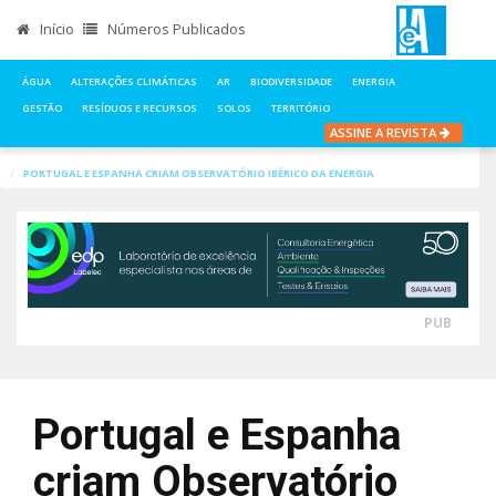
Início
Números Publicados
ÁGUA
ALTERAÇÕES CLIMÁTICAS
AR
BIODIVERSIDADE
ENERGIA
GESTÃO
RESÍDUOS E RECURSOS
SOLOS
TERRITÓRIO
ASSINE A REVISTA
INÍCIO
NOTÍCIAS
ENERGIA
PORTUGAL E ESPANHA CRIAM OBSERVATÓRIO IBÉRICO DA ENERGIA
PUB
Portugal e Espanha
criam Observatório