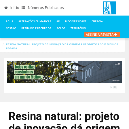
Início
Números Publicados
ÁGUA
ALTERAÇÕES CLIMÁTICAS
AR
BIODIVERSIDADE
ENERGIA
GESTÃO
RESÍDUOS E RECURSOS
SOLOS
TERRITÓRIO
ASSINE A REVISTA
INÍCIO
NOTÍCIAS
RESÍDUOS E RECURSOS
RESINA NATURAL: PROJETO DE INOVAÇÃO DÁ ORIGEM A PRODUTOS COM MELHOR
PEGADA
PUB
Resina natural: projeto
de inovação dá origem