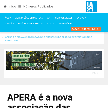
Início
Números Publicados
ÁGUA
ALTERAÇÕES CLIMÁTICAS
AR
BIODIVERSIDADE
ENERGIA
GESTÃO
RESÍDUOS E RECURSOS
SOLOS
TERRITÓRIO
ASSINE A REVISTA
INÍCIO
NOTÍCIAS
RESÍDUOS E RECURSOS
APERA É A NOVA ASSOCIAÇÃO DAS EMPRESAS DE GESTÃO DE RESÍDUOS NÃO
PERIGOSOS
PUB
APERA é a nova
associação das