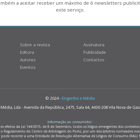
também a aceitar receber um máximo de 6 newsletters publicitá
este serviço.
Sobre a revista
Assinatura
Editora
Publicidade
Autores
Contactos
Eventos
© 2024 -
Engenho e Média
édia, Lda - Avenida da República, 2475, Sala 64, 4430-208 Vila Nova de Gai
Informação ao consumidor:
os efeitos da Lei 144/2015, de 8 de Setembro, todos os litígios emergentes dos contrat
m o Regulamento do Centro de Arbitragem do Porto, por um dos árbitros nomeados nos
r pode recorrer a uma Entidade de Resolução Alternativa de Litígios de Consumo (RAL