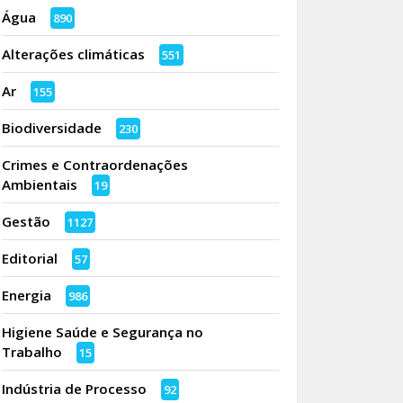
Água
890
Alterações climáticas
551
Ar
155
Biodiversidade
230
Crimes e Contraordenações
Ambientais
19
Gestão
1127
Editorial
57
Energia
986
Higiene Saúde e Segurança no
Trabalho
15
Indústria de Processo
92