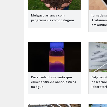
Melgaço arranca com
Jornada s
programa de compostagem
Tratament
em outub
Desenvolvido solvente que
Dstgroup 
elimina 98% de nanoplásticos
descarbo
na água
laboratóri