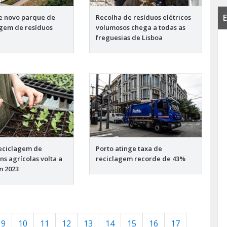
E
e novo parque de
Recolha de resíduos elétricos
gem de resíduos
volumosos chega a todas as
freguesias de Lisboa
eciclagem de
Porto atinge taxa de
s agrícolas volta a
reciclagem recorde de 43%
m 2023
9
10
11
12
13
14
15
16
17