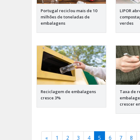
Portugal reciclou mais de 10
LIPOR abr
milhões de toneladas de
composta
embalagens
verdes
Reciclagem de embalagens
Taxa de r
cresce 3%
embalagen
crescer e
«
1
2
3
4
5
6
7
8