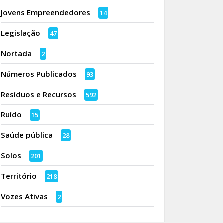
Jovens Empreendedores
14
Legislação
47
Nortada
2
Números Publicados
93
Resíduos e Recursos
592
Ruído
15
Saúde pública
28
Solos
201
Território
218
Vozes Ativas
2