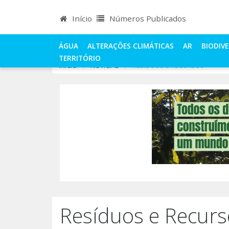
Início
Números Publicados
ÁGUA
ALTERAÇÕES CLIMÁTICAS
AR
BIODIV
TERRITÓRIO
INÍCIO
NOTÍCIAS
RESÍDUOS E RECURSOS
Resíduos e Recurs